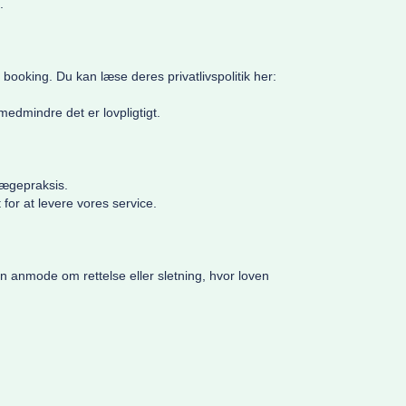
.
ooking. Du kan læse deres privatlivspolitik her:
edmindre det er lovpligtigt.
lægepraksis.
or at levere vores service.
 kan anmode om rettelse eller sletning, hvor loven